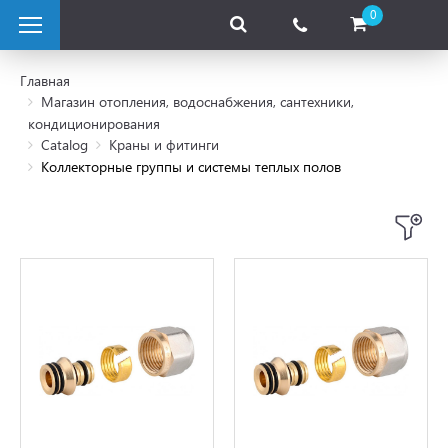
0
Главная
Магазин отопления, водоснабжения, сантехники,
кондиционирования
отопливные котлы
Catalog
Краны и фитинги
Коллекторные группы и системы теплых полов
ые котлы
рические котлы
вые насосы
лектрические
мы