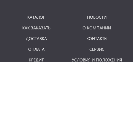
КАТАЛОГ
НОВОСТИ
КАК ЗАКАЗАТЬ
О КОМПАНИИ
ДОСТАВКА
КОНТАКТЫ
ОПЛАТА
СЕРВИС
КРЕДИТ
УСЛОВИЯ И ПОЛОЖЕНИЯ
ВОЗВРАТ ТОВАРА
понедельник - пятница: 8.00 - 18.00
E-mail:
info@term.md
Отдел продаж:
vinzari@term.md
Secția service:
service@term.md
Secția contabilitate:
contabil@term.md