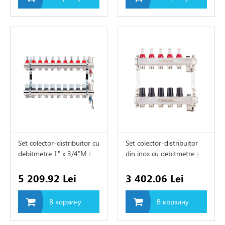
Set colector-distribuitor cu
Set colector-distribuitor
debitmetre 1" х 3/4"M (8)
din inox cu debitmetre și
clapete termostatice 1" х
3/4"M (6)
5 209.92 Lei
3 402.06 Lei
В корзину
В корзину