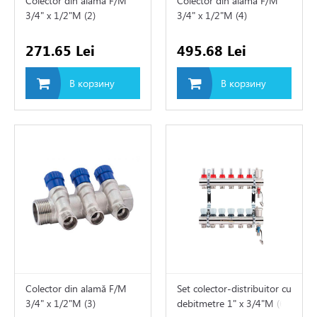
Colector din alamă F/M
Colector din alamă F/M
3/4" х 1/2"M (2)
3/4" х 1/2"M (4)
 и фитинги
271.65 Lei
495.68 Lei
котельных
В корзину
В корзину
уппы и системы теплых
 для воды
вентили и аксессуары
инги
Colector din alamă F/M
Set colector-distribuitor cu
 PEX
3/4" х 1/2"M (3)
debitmetre 1" х 3/4"M (6)