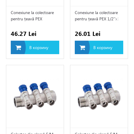
агреватель
Conexiune la colectoare
Conexiune la colectoare
иционеры
pentru țeavă PEX
pentru țeavă PEX 1/2''x16
3/4"/18mm х 16(2,0)
46.27 Lei
26.01 Lei
ляционные насосы
В корзину
В корзину
суары для систем
ения
атизация
ходы
й пол
торы