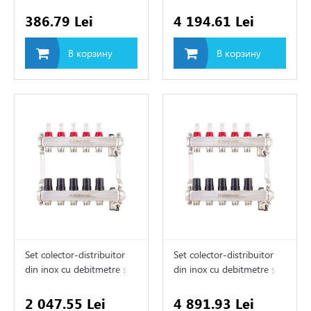
е, смесительные,
386.79 Lei
4 194.61 Lei
мы водоснабжения и
В корзину
В корзину
изации
рительные баки
Set colector-distribuitor
Set colector-distribuitor
din inox cu debitmetre și
din inox cu debitmetre și
clapete termostatice 1" х
clapete termostatice 1" х
3/4"M (3)
3/4"M (9)
2 047.55 Lei
4 891.93 Lei