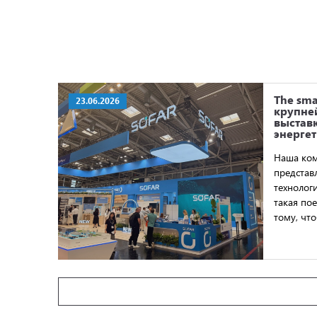
The sma
23.06.2026
крупне
выстав
энергет
Наша ком
представ
технолог
такая по
тому, чт
клиентам
решения.