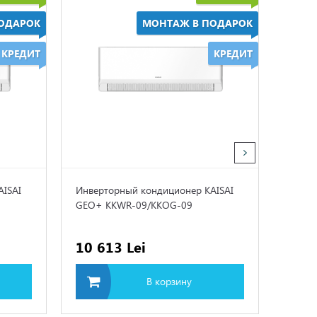
ОДАРОК
МОНТАЖ В ПОДАРОК
КРЕДИТ
КРЕДИТ
AISAI
Инверторный кондиционер KAISAI
Котел 
GEO+ KKWR-09/KKOG-09
10 613 Lei
14 7
В корзину