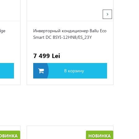
dge
Инверторный кондиционер Ballu Eco
Конди
Smart DC BSYI-12HN8/ES_23Y
ICE K
7 499 Lei
12 0
В корзину
ОВИНКА
НОВИНКА