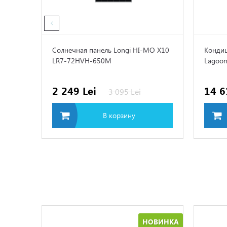
Солнечная панель Longi HI-MO X10
Кондиц
LR7-72HVH-650M
Lagoon
2 249 Lei
14 6
3 095 Lei
В корзину
НОВИНКА