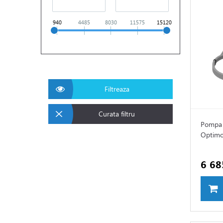
940
4485
8030
11575
15120
Filtreaza
Curata filtru
Pompa 
Optimo
6 68