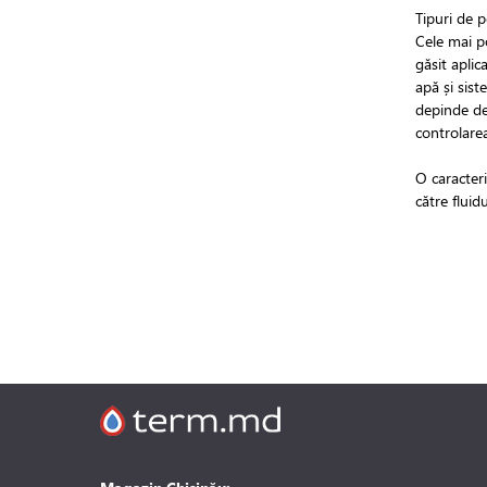
Tipuri de 
Cele mai po
găsit aplic
apă și sist
depinde de 
controlarea
O caracteri
către fluid