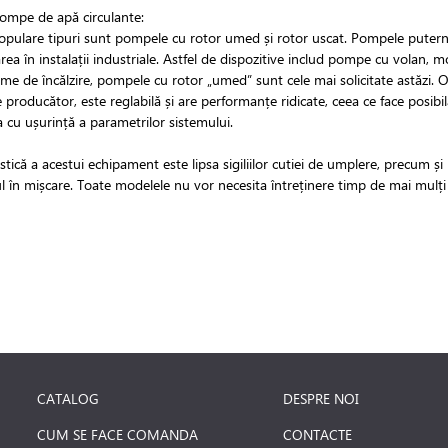
pompe de apă circulante:
pulare tipuri sunt pompele cu rotor umed și rotor uscat. Pompele puternice 
area în instalații industriale. Astfel de dispozitive includ pompe cu volan, 
eme de încălzire, pompele cu rotor „umed” sunt cele mai solicitate astăzi. O 
producător, este reglabilă și are performanțe ridicate, ceea ce face posibilă
 cu ușurință a parametrilor sistemului.
stică a acestui echipament este lipsa sigiliilor cutiei de umplere, precum și p
ul în mișcare. Toate modelele nu vor necesita întreținere timp de mai mulți 
CATALOG
DESPRE NOI
CUM SE FACE COMANDA
CONTACTE