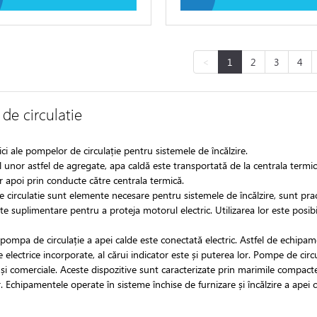
<
1
2
3
4
de circulatie
ici ale pompelor de circulație pentru sistemele de încălzire.
 unor astfel de agregate, apa caldă este transportată de la centrala termic
iar apoi prin conducte către centrala termică.
 circulatie sunt elemente necesare pentru sistemele de încălzire, sunt prac
 suplimentare pentru a proteja motorul electric. Utilizarea lor este posibi
 pompa de circulație a apei calde este conectată electric. Astfel de echipa
electrice incorporate, al cărui indicator este și puterea lor. Pompe de circ
 și comerciale. Aceste dispozitive sunt caracterizate prin marimile compacte 
. Echipamentele operate în sisteme închise de furnizare și încălzire a apei 