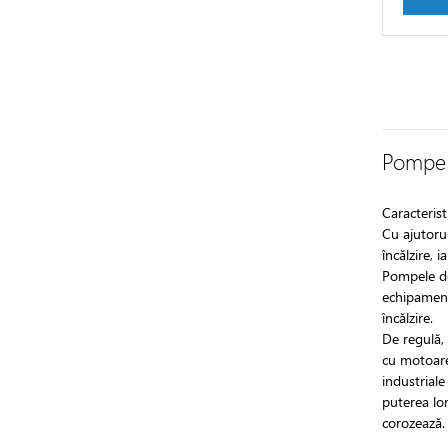
Pompe 
Caracterist
Cu ajutorul
încălzire, 
Pompele de
echipamente
încălzire.
De regulă,
cu motoare 
industriale
puterea lor
corozează.