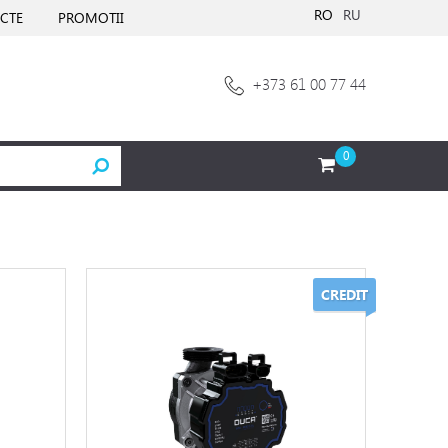
RO
RU
CTE
PROMOTII
+373 61 00 77 44
0
CREDIT