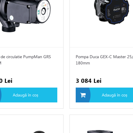
de circulatie PumpMan GRS
Pompa Duca GEX-C Master 25
M
180mm
0 Lei
3 084 Lei
Adaugă în coș
Adaugă în coș