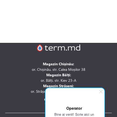
Magazin Chișinău:
or. Chișinău, str. Calea Moșilor 38
Magazin Bălți:
or. Bălți, str. Kiev 23-A
Magazin Strășeni:
or. Strășeni, str. Stefan cel Mare 1A
Contactați-ne la:
Tel.: 061 007 744
Operator
Bine ai venit! Scrie aici un