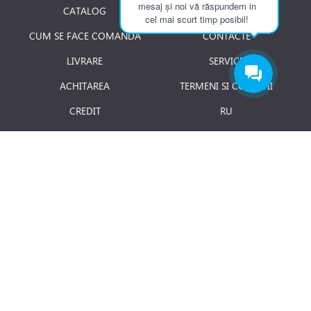
mesaj și noi vă răspundem in
CATALOG
DESPRE NOI
cel mai scurt timp posibil!
CUM SE FACE COMANDA
CONTACTE
LIVRARE
SERVICE
ACHITAREA
TERMENI SI CONDITII
CREDIT
RU
RETURNAREA PRODUSULUI
JOBURI
BLOG
Luni - Vineri: 8.00 - 18.00
E-mail:
info@term.md
Secția vinzari:
vinzari@term.md
Secția service:
service@term.md
Secția contabilitate:
contabil@term.md