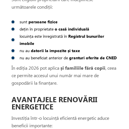
următoarele condiții:
sunt
persoane fizice
dețin în proprietate
o casă individuală
locuința este înregistrată în
Registrul bunurilor
imobile
nu au
datorii la impozite și taxe
nu au beneficiat anterior de
granturi oferite de CNED
În ediția 2026 pot aplica
și familiile fără copii
, ceea
ce permite accesul unui număr mai mare de
gospodării la finanțare.
AVANTAJELE RENOVĂRII
ENERGETICE
Investiția într-o locuință eficientă energetic aduce
beneficii importante: