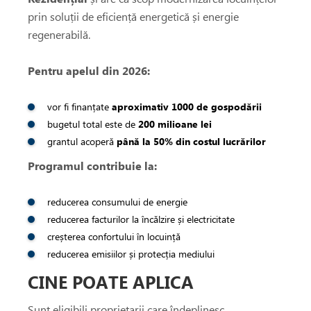
prin soluții de eficiență energetică și energie
i si fitinguri
regenerabilă.
Pentru apelul din 2026:
e de apă și canalizare
vor fi finanțate
aproximativ 1000 de gospodării
e expansiune
bugetul total este de
200 milioane lei
grantul acoperă
până la 50% din costul lucrărilor
Programul contribuie la:
reducerea consumului de energie
reducerea facturilor la încălzire și electricitate
creșterea confortului în locuință
reducerea emisiilor și protecția mediului
CINE POATE APLICA
Sunt eligibili proprietarii care îndeplinesc