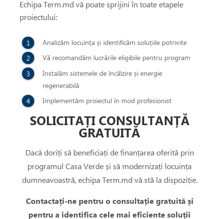
Echipa Term.md vă poate sprijini în toate etapele
proiectului:
Analizăm locuința și identificăm soluțiile potrivite
Vă recomandăm lucrările eligibile pentru program
Instalăm sistemele de încălzire și energie
regenerabilă
Implementăm proiectul în mod profesionist
SOLICITAȚI CONSULTANȚĂ
GRATUITĂ
Dacă doriți să beneficiați de finanțarea oferită prin
programul Casa Verde și să modernizați locuința
dumneavoastră, echipa Term.md vă stă la dispoziție.
Contactați-ne pentru o consultație gratuită și
pentru a identifica cele mai eficiente soluții