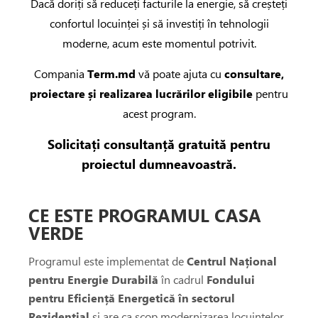
e
Dacă doriți să reduceți facturile la energie, să creșteți
confortul locuinței și să investiți în tehnologii
moderne, acum este momentul potrivit.
e de aer conditionat
Compania
Term.md
vă poate ajuta cu
consultare,
de circulatie
proiectare și realizarea lucrărilor eligibile
pentru
acest program.
rii sisteme de încălzire
Solicitați consultanță gratuită pentru
proiectul dumneavoastră.
tizari
CE ESTE PROGRAMUL CASA
 de fum
VERDE
Programul este implementat de
Centrul Național
ire in pardoseala
pentru Energie Durabilă
în cadrul
Fondului
pentru Eficiență Energetică în sectorul
toare
Rezidențial
și are ca scop modernizarea locuințelor