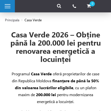
0
Principala
Casa Verde
Casa Verde 2026 – Obține
 pe combustibil solid
până la 200.000 lei pentru
renovarea energetică a
e pe gaz
locuinței
 electrice
Programul
Casa Verde
oferă proprietarilor de case
 de caldura
din Republica Moldova
finanțare de până la 50%
din valoarea lucrărilor eligibile
, cu un plafon
maxim de
200.000 lei
pentru modernizarea
tii Fotovoltaice
energetică a locuinței.