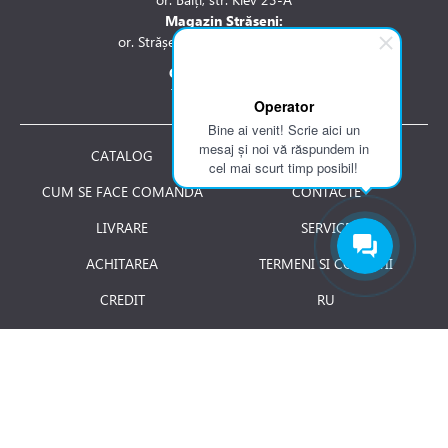
Magazin Strășeni:
or. Strășeni, str. Stefan cel Mare 1A
Contactați-ne la:
Tel.: 061 007 744
Operator
Bine ai venit! Scrie aici un
mesaj și noi vă răspundem in
CATALOG
DESPRE NOI
cel mai scurt timp posibil!
CUM SE FACE COMANDA
CONTACTE
LIVRARE
SERVICE
ACHITAREA
TERMENI SI CONDITII
CREDIT
RU
RETURNAREA PRODUSULUI
JOBURI
BLOG
Luni - Vineri: 8.00 - 18.00