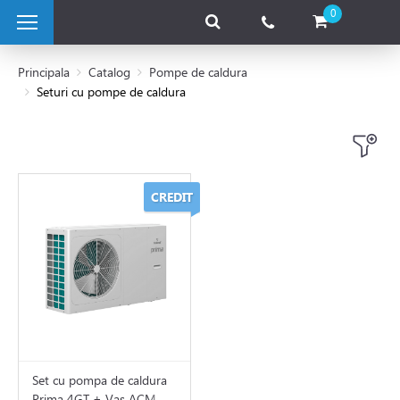
0
Principala
Catalog
Pompe de caldura
Seturi cu pompe de caldura
 pe combustibil solid
e pe gaz
CREDIT
 electrice
 de caldura
a Aer-Apa
 Sol-Apa
Set cu pompa de caldura
Prima 4GT + Vas ACM