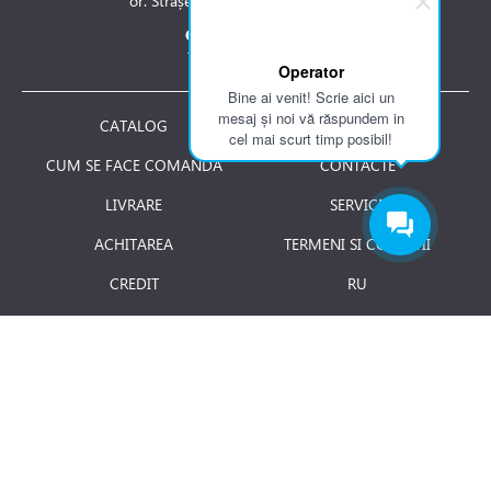
or. Strășeni, str. Stefan cel Mare 1A
Contactați-ne la:
Tel.: 061 007 744
Operator
Bine ai venit! Scrie aici un
mesaj și noi vă răspundem in
CATALOG
DESPRE NOI
cel mai scurt timp posibil!
CUM SE FACE COMANDA
CONTACTE
LIVRARE
SERVICE
ACHITAREA
TERMENI SI CONDITII
CREDIT
RU
RETURNAREA PRODUSULUI
JOBURI
BLOG
Luni - Vineri: 8.00 - 18.00
E-mail:
info@term.md