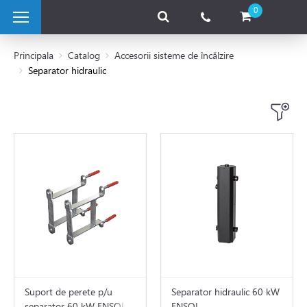
0
Principala
Catalog
Accesorii sisteme de încălzire
Separator hidraulic
 pe combustibil solid
e pe gaz
 electrice
 de caldura
tii Fotovoltaice
Suport de perete p/u
Separator hidraulic 60 kW
separator 60 kW ENSOL
ENSOL