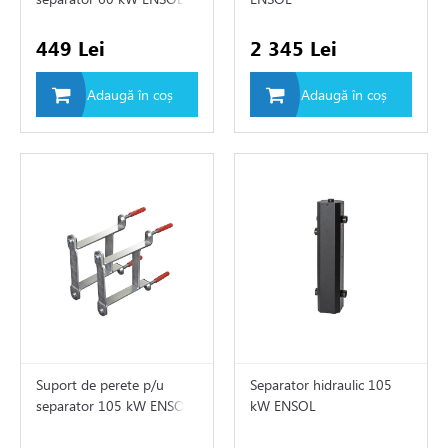
e
449 Lei
2 345 Lei
e de aer conditionat
Adaugă în coș
Adaugă în coș
de circulatie
rii sisteme de încălzire
e
c
Suport de perete p/u
Separator hidraulic 105
tizari
separator 105 kW ENSOL
kW ENSOL
 de fum