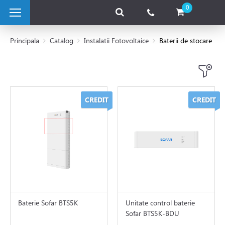
0
Principala
Catalog
Instalatii Fotovoltaice
Baterii de stocare
 pe combustibil solid
CREDIT
CREDIT
e pe gaz
 electrice
 de caldura
tii Fotovoltaice
Baterie Sofar BTS5K
Unitate control baterie
Sofar BTS5K-BDU
ice