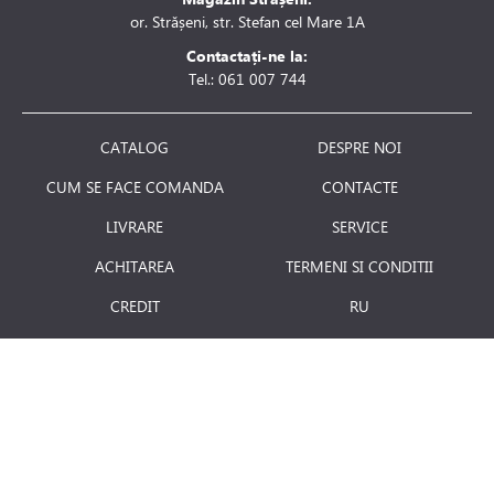
or. Strășeni, str. Stefan cel Mare 1A
e expansiune
Contactați-ne la:
Tel.: 061 007 744
CATALOG
DESPRE NOI
CUM SE FACE COMANDA
CONTACTE
LIVRARE
SERVICE
ACHITAREA
TERMENI SI CONDITII
CREDIT
RU
RETURNAREA PRODUSULUI
JOBURI
BLOG
Luni - Vineri: 8.00 - 18.00