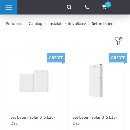
0
Principala
Catalog
Instalatii Fotovoltaice
Seturi baterii
 pe combustibil solid
CREDIT
CREDIT
e pe gaz
 electrice
 de caldura
tii Fotovoltaice
Set baterii Sofar BTS E20-
Set baterii Sofar BTS E15-
DS5
DS5
ice