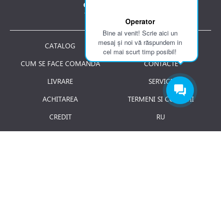
Contactați-ne la:
Tel.: 061 007 744
Operator
Bine ai venit! Scrie aici un
mesaj și noi vă răspundem in
CATALOG
DESPRE NOI
cel mai scurt timp posibil!
CUM SE FACE COMANDA
CONTACTE
LIVRARE
SERVICE
ACHITAREA
TERMENI SI CONDITII
CREDIT
RU
RETURNAREA PRODUSULUI
JOBURI
BLOG
Luni - Vineri: 8.00 - 18.00
E-mail:
info@term.md