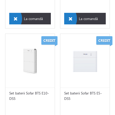
La comandă
La comandă
solare
CREDIT
CREDIT
ontare panouri fotovoltaice
e
Set baterii Sofar BTS E10-
Set baterii Sofar BTS E5-
e de aer conditionat
DS5
DS5
de circulatie