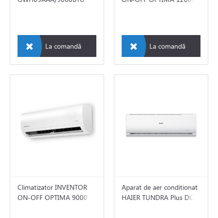
e
BTU OPTI12-OPTO12
e de aer conditionat
La comandă
La comandă
SAI
LLU
ICAL
ice
EE
ER
rter
Climatizator INVENTOR
Aparat de aer conditionat
ON-OFF OPTIMA 9000
HAIER TUNDRA Plus DC
TSUBISCHI ELECTRIC
BTU OPTI09-OPTO09
INVERTER