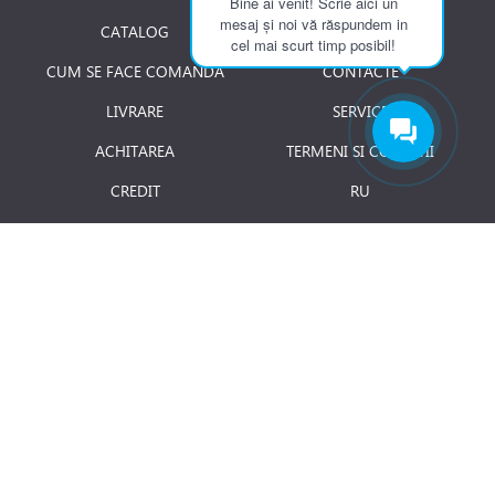
Bine ai venit! Scrie aici un
mesaj și noi vă răspundem in
CATALOG
DESPRE NOI
cel mai scurt timp posibil!
CUM SE FACE COMANDA
CONTACTE
LIVRARE
SERVICE
ACHITAREA
TERMENI SI CONDITII
CREDIT
RU
RETURNAREA PRODUSULUI
JOBURI
BLOG
Luni - Vineri: 8.00 - 18.00
E-mail:
info@term.md
Secția vinzari:
vinzari@term.md
Secția service:
service@term.md
Secția contabilitate:
contabil@term.md