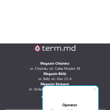
Magazin Chișinău:
or. Chișinău, str. Calea Moșilor 38
Magazin Bălți:
or. Bălți, str. Kiev 23-A
Magazin Strășeni:
or. Strășeni, str. Stefan cel Mare 1A
Contactați-ne la:
Tel.: 061 007 744
Operator