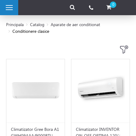
0
Principala
Catalog
Aparate de aer conditionat
Conditionere clasice
 pe combustibil solid
e pe gaz
 electrice
 de caldura
tii Fotovoltaice
Climatizator Gree Bora A1
Climatizator INVENTOR
GWH09AAA/9000BTU
ON-OFF OPTIMA 12000