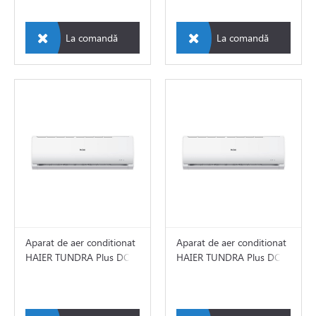
ile
e
La comandă
La comandă
ch"
re
de circulatie
rii sisteme de încălzire
tizari
Aparat de aer conditionat
Aparat de aer conditionat
HAIER TUNDRA Plus DC
HAIER TUNDRA Plus DC
 de fum
INVERTER
INVERTER
ire in pardoseala