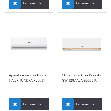
La comandă
La comandă
toare
i si fitinguri
e de apă și canalizare
e expansiune
Aparat de aer conditionat
Climatizator Gree Bora A2
HAIER TUNDRA PLus DC
GWH28AAE/28000BTU
INVERTER
La comandă
La comandă