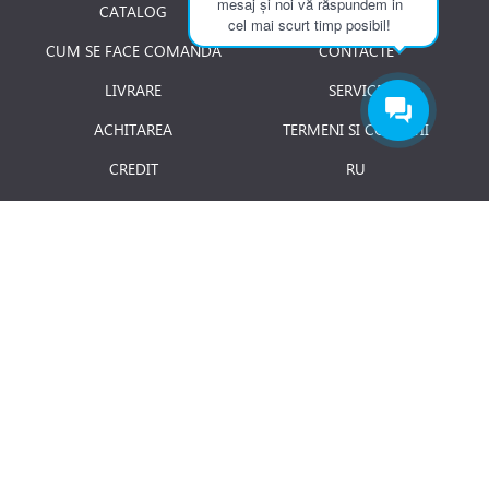
mesaj și noi vă răspundem in
CATALOG
DESPRE NOI
cel mai scurt timp posibil!
CUM SE FACE COMANDA
CONTACTE
LIVRARE
SERVICE
ACHITAREA
TERMENI SI CONDITII
CREDIT
RU
RETURNAREA PRODUSULUI
JOBURI
BLOG
Luni - Vineri: 8.00 - 18.00
E-mail:
info@term.md
Secția vinzari:
vinzari@term.md
Secția service:
service@term.md
Secția contabilitate:
contabil@term.md