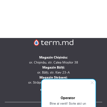
Magazin Chișinău:
or. Chișinău, str. Calea Moșilor 38
Magazin Bălți:
or. Bălți, str. Kiev 23-A
Magazin Strășeni:
or. Strășeni, str. Stefan cel Mare 1A
Contactați-ne la:
Tel.: 061 007 744
Operator
Bine ai venit! Scrie aici un