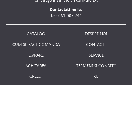
or. Strășeni, str. Stefan cel Mare 1A
Contactați-ne la:
Tel.: 061 007 744
CATALOG
DESPRE NOI
CUM SE FACE COMANDA
CONTACTE
LIVRARE
SERVICE
ACHITAREA
TERMENI SI CONDITII
CREDIT
RU
RETURNAREA PRODUSULUI
JOBURI
BLOG
Luni - Vineri: 8.00 - 18.00
E-mail:
info@term.md