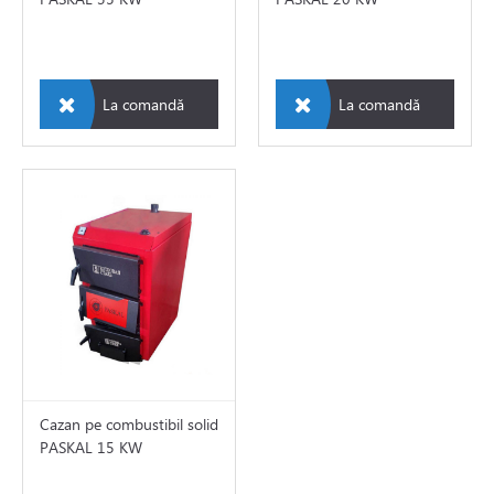
dro
La comandă
La comandă
e pe gaz
 electrice
 de caldura
tii Fotovoltaice
Cazan pe combustibil solid
PASKAL 15 KW
e