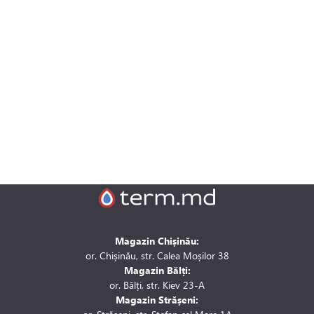
i si fitinguri
e de apă și canalizare
e expansiune
Magazin Chișinău:
or. Chișinău, str. Calea Moșilor 38
Magazin Bălți:
or. Bălți, str. Kiev 23-A
Magazin Strășeni: