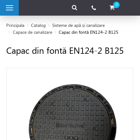
0
Principala
Catalog
Sisteme de apă și canalizare
Capace de canalizare
Capac din fontă EN124-2 B125
 pe combustibil solid
Capac din fontă EN124-2 B125
e pe gaz
 electrice
 de caldura
tii Fotovoltaice