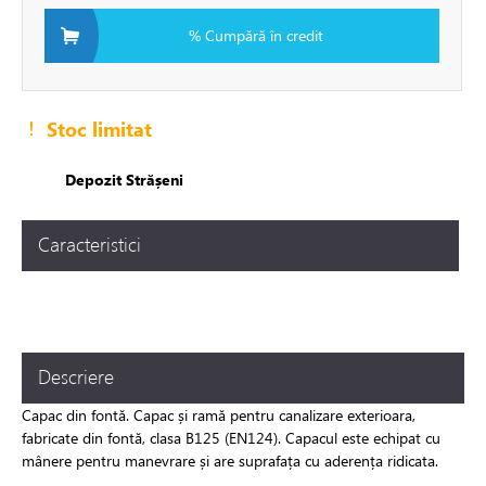
% Cumpără în credit
i si fitinguri
e de apă și canalizare
Stoc limitat
Depozit Strășeni
a
Caracteristici
a
are
Descriere
e expansiune
Сapac din fontă. Capac și ramă pentru canalizare exterioara,
fabricate din fontă, clasa B125 (EN124). Capacul este echipat cu
mânere pentru manevrare și are suprafața cu aderența ridicata.