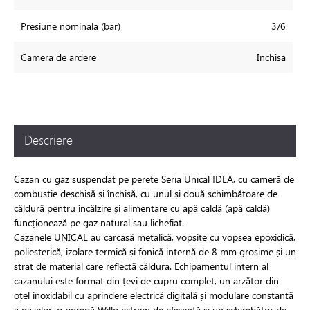
Presiune nominala (bar)
3/6
Camera de ardere
Inchisa
Descriere
Cazan cu gaz suspendat pe perete Seria Unical !DEA, cu cameră de
combustie deschisă și închisă, cu unul și două schimbătoare de
căldură pentru încălzire și alimentare cu apă caldă (apă caldă)
funcționează pe gaz natural sau lichefiat.
Cazanele UNICAL au carcasă metalică, vopsite cu vopsea epoxidică,
poliesterică, izolare termică și fonică internă de 8 mm grosime și un
strat de material care reflectă căldura. Echipamentul intern al
cazanului este format din țevi de cupru complet, un arzător din
oțel inoxidabil cu aprindere electrică digitală și modulare constantă
a gazelor, o pompă Willo extrem de eficientă și un schimbător de