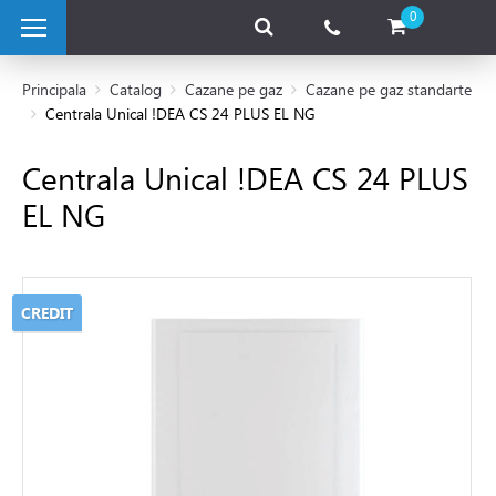
0
Principala
Catalog
Cazane pe gaz
Cazane pe gaz standarte
Centrala Unical !DEA CS 24 PLUS EL NG
 pe combustibil solid
Centrala Unical !DEA CS 24 PLUS
EL NG
e pe gaz
 condensatie
CREDIT
andarte
cazane
 electrice