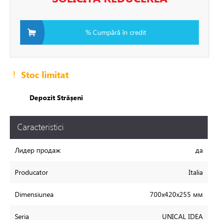
ire in pardoseala
% Cumpără în credit
toare
Stoc limitat
i si fitinguri
Depozit Strășeni
e de apă și canalizare
Caracteristici
Лидер продаж
да
e expansiune
Producator
Italia
Dimensiunea
700x420x255 мм
Seria
UNICAL IDEA